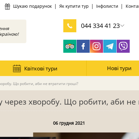
Шукаю подарунок
Як купити тур
Інфолисти
Конта
044 334 41 23
ення
країною!
0 800 330 626
Нові тури
Квіткові тури
воробу. Що робити, аби не втратити гроші?
у через хворобу. Що робити, аби не 
06 грудня 2021