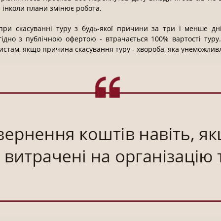
а інколи плани змінює робота.
 при скасуванні туру з будь-якої причини за три і менше дні
згідно з публічною офертою - втрачається 100% вартості туру
истам, якщо причина скасування туру - хвороба, яка унеможли