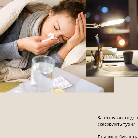
Запланував подор
скасовують тури?
Причини бувають р