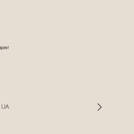
одою!
a UA