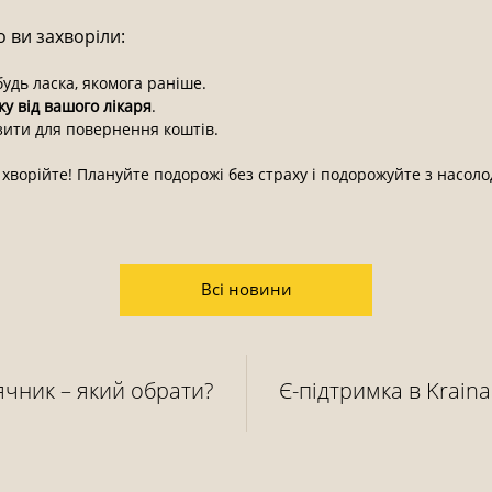
 ви захворіли:
будь ласка, якомога раніше.
ку від вашого лікаря
.
зити для повернення коштів.
е хворійте! Плануйте подорожі без страху і подорожуйте з насол
Всі новини
ячник – який обрати?
Є-підтримка в Krain