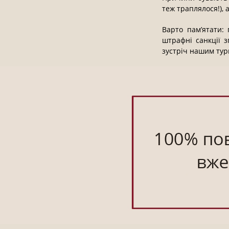
теж траплялося!), 
Варто пам’ятати:
штрафні санкції 
зустріч нашим тур