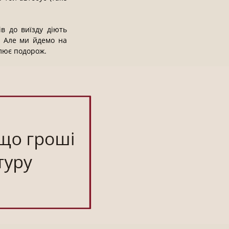
в до виїзду діють
. Але ми йдемо на
влює подорож.