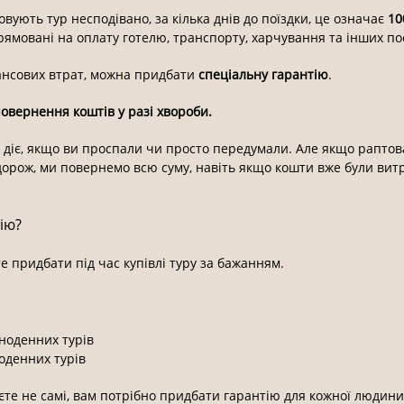
вують тур несподівано, за кілька днів до поїздки, це означає
10
рямовані на оплату готелю, транспорту, харчування та інших по
ансових втрат, можна придбати
спеціальну гарантію
.
овернення коштів у разі хвороби.
не діє, якщо ви проспали чи просто передумали. Але якщо рапто
рож, ми повернемо всю суму, навіть якщо кошти вже були вит
ію?
е придбати під час купівлі туру за бажанням.
:
дноденних турів
воденних турів
те не самі, вам потрібно придбати гарантію для кожної людин