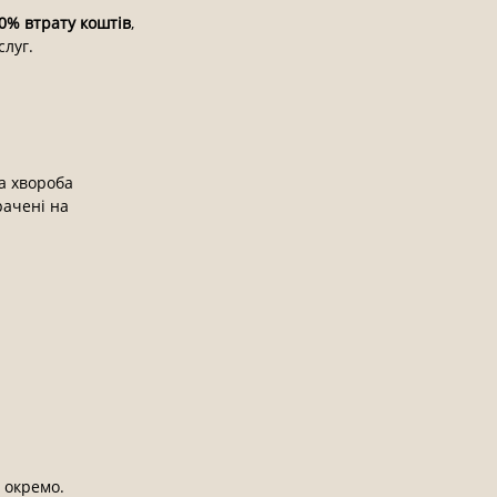
0% втрату коштів
,
слуг.
ва хвороба
рачені на
и окремо.