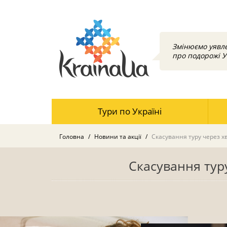
Змінюємо уявл
про подорожі У
Тури по Україні
Головна
Новини та акції
Скасування туру через х
Скасування тур