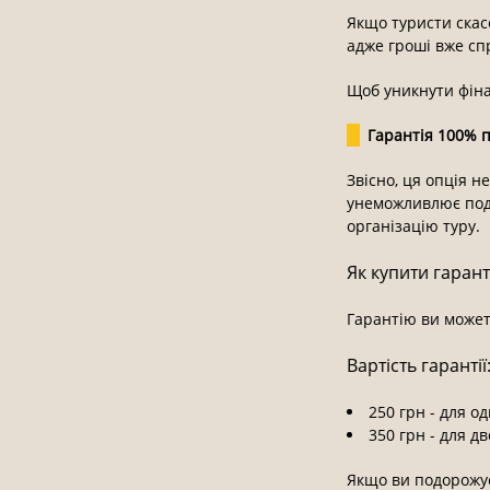
Якщо туристи скасо
адже гроші вже сп
Щоб уникнути фін
Гарантія 100% п
Звісно, ця опція 
унеможливлює подо
організацію туру.
Як купити гарант
Гарантію ви может
Вартість гарантії
250 грн - для о
350 грн - для д
Якщо ви подорожує