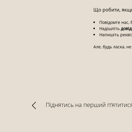
Що робити, якщо
Повідомте нас, 
Надішліть
довід
Напишіть рекві
Але, будь ласка, н
​Піднятись на перший п’ятитис