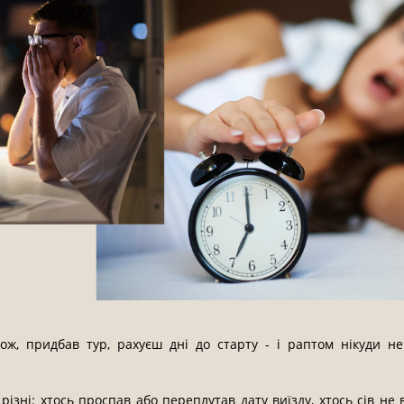
ож, придбав тур, рахуєш дні до старту - і раптом нікуди н
ізні: хтось проспав або переплутав дату виїзду, хтось сів не в