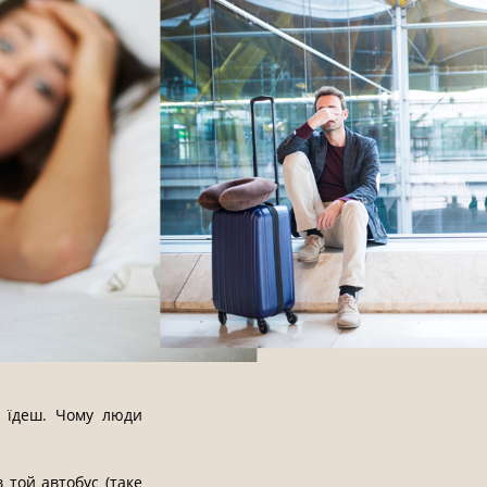
е їдеш. Чому люди
 той автобус (таке