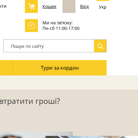
кти
Кошик
Вхід
Укр
Ми на зв'язку:
Пн-сб 11:00-17:00
Тури за кордон
втратити гроші?