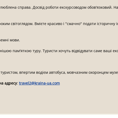
 улюблена справа. Досвід роботи екскурсоводом обов'язковий. Н
роким світоглядом. Вмієте красиво і "смачно" подати історичн
земні мови.
нішою пам'яткою туру. Туристи хочуть відвідувати саме ваші екс
туристом, впертим водієм автобуса, мовчазним охоронцем музею,
на адресу
:
travel2@kraina-ua.com