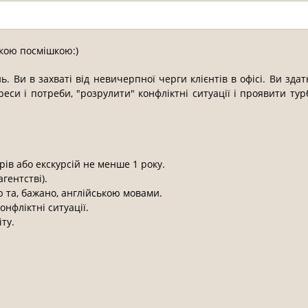
кою посмішкою:)
нь. Ви в захваті від невичерпної черги клієнтів в офісі. Ви зда
реси і потреби, "розрулити" конфліктні ситуації і проявити турб
рів або екскурсій не менше 1 року.
гентстві).
 та, бажано, англійською мовами.
нфліктні ситуації.
ту.