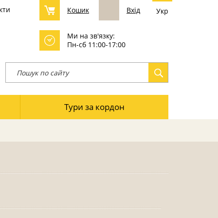
кти
Кошик
Вхід
Укр
Ми на зв'язку:
Пн-сб 11:00-17:00
Тури за кордон