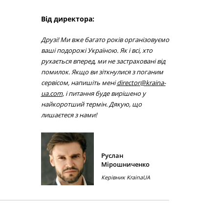
Від директора:
Друзі! Ми вже багато років організовуємо
ваші подорожі Україною. Як і всі, хто
рухається вперед, ми не застраховані від
помилок. Якщо ви зіткнулися з поганим
сервісом, напишіть мені
director@kraina-
ua.com
, і питання буде вирішено у
найкоротший термін. Дякую, що
лишаєтеся з нами!
Руслан
Мірошниченко
Керівник KrainaUA