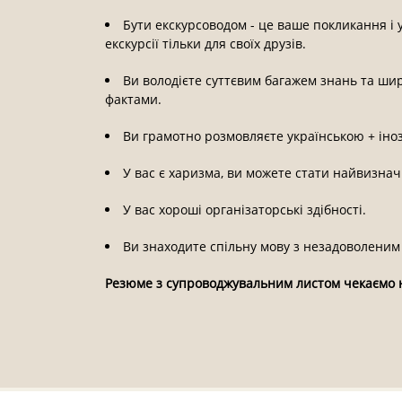
Бути екскурсоводом - це ваше покликання і
екскурсії тільки для своїх друзів.
Ви володієте суттєвим багажем знань та ши
фактами.
Ви грамотно розмовляєте українською + іно
У вас є харизма, ви можете стати найвизнач
У вас хороші організаторські здібності.
Ви знаходите спільну мову з незадоволеним 
Резюме з супроводжувальним листом чекаємо 