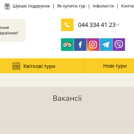
Шукаю подарунок
Як купити тур
Інфолисти
Конта
044 334 41 23
ення
країною!
0 800 330 626
Нові тури
Квіткові тури
Вакансії