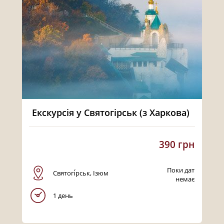
Екскурсія у Святогірськ (з Харкова)
390 грн
Поки дат
Святогі́рськ, Ізюм
немає
1 день