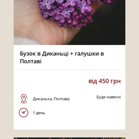
Бузок в Диканьці + галушки в
Полтаві
від 450 грн
Буде навесні
Диканька, Полтава
1 день