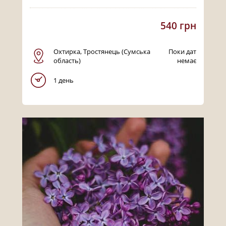
540 грн
Охтирка, Тростянець (Сумська
Поки дат
область)
немає
1 день