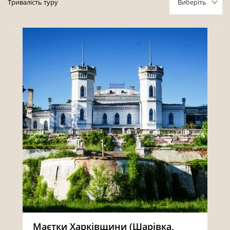
Тривалість туру
Виберіть
3
4
5
6
7
8
9
10
11
12
13
14
15
16
17
18
19
20
21
22
23
24
25
26
27
28
29
30
31
1
2
3
4
5
6
Очистить
Маєтки Харківщини (Шарівка,