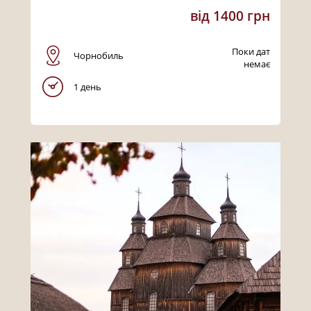
від 1400 грн
Поки дат
Чорнобиль
немає
1 день