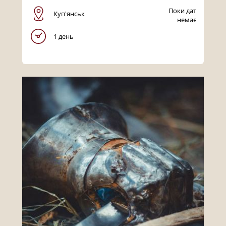
Поки дат
Куп'янськ
немає
1 день