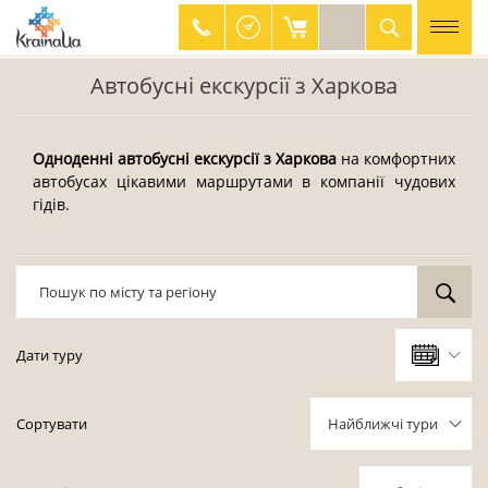
Автобусні екскурсії з Харкова
044 334 41 23
0 800 330 626
Одноденні автобусні екскурсії з Харкова
на комфортних
автобусах цікавими маршрутами в компанії чудових
гідів.
Дати туру
Серпень, 2026
Сортувати
Найближчі тури
Пн
Вт
Ср
Чт
Пт
Сб
Нд
27
28
29
30
31
1
2