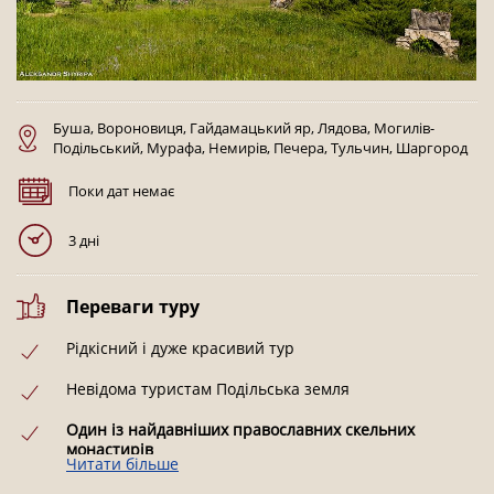
Буша, Вороновиця, Гайдамацький яр, Лядова, Могилів-
Подільський, Мурафа, Немирів, Печера, Тульчин, Шаргород
Поки дат немає
3 дні
Переваги туру
Рідкісний і дуже красивий тур
Невідома туристам Подільська земля
Один із найдавніших православних скельних
монастирів
Читати більше
Старовинні костели та класичні палаци, заховані