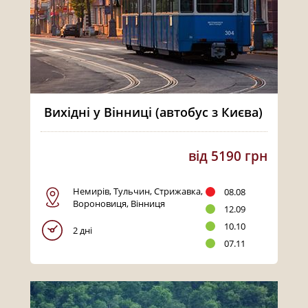
Вихідні у Вінниці (автобус з Києва)
від 5190 грн
Немирів, Тульчин, Стрижавка,
08.08
Вороновиця, Вінниця
12.09
10.10
2 дні
07.11