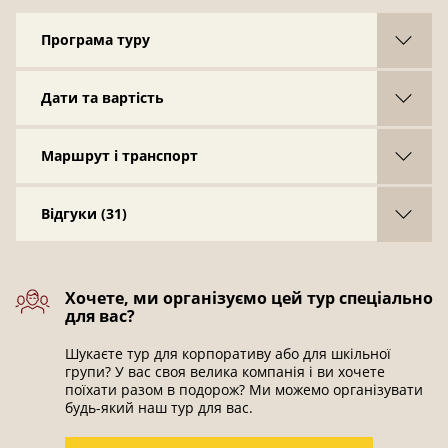
серед зелені
Програма туру
Музей авіації у палаці Грохольських
Загадковий
Гайдамацький яр
з химерними скеліми
Дати та вартість
та закам'янілими створіннями
Маршрут і транспорт
Відгуки
(31)
Хочете, ми організуємо цей тур спеціально
для вас?
Шукаєте тур для корпоративу або для шкільної
групи? У вас своя велика компанія і ви хочете
поїхати разом в подорож? Ми можемо організувати
будь-який наш тур для вас.