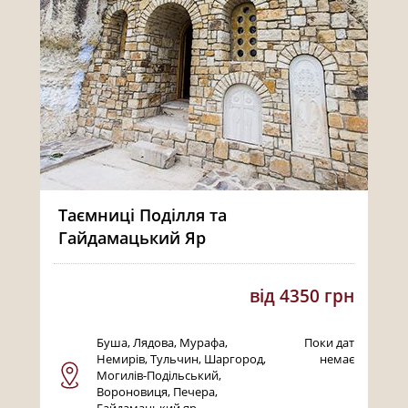
Таємниці Поділля та
Гайдамацький Яр
від 4350 грн
Буша, Лядова, Мурафа,
Поки дат
Немирів, Тульчин, Шаргород,
немає
Могилів-Подільський,
Вороновиця, Печера,
Гайдамацький яр