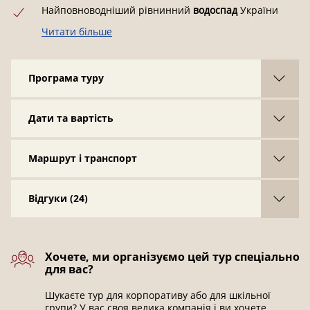
Найповноводніший рівнинний
водоспад
України
Читати більше
Перший музей трипільської культури у печері
Скельний монастир
часів Київської Русі
Програма туру
Роботи таємничого скульптора
Йоганна Пінзеля
Маленькі старовинні міста -
Чортків та Бучач
Дати та вартість
Маловідомі туристичні пам'ятки, яких немає в інших
турах
Маршрут і транспорт
Відгуки
(24)
Хочете, ми організуємо цей тур спеціально
для вас?
Шукаєте тур для корпоративу або для шкільної
групи? У вас своя велика компанія і ви хочете