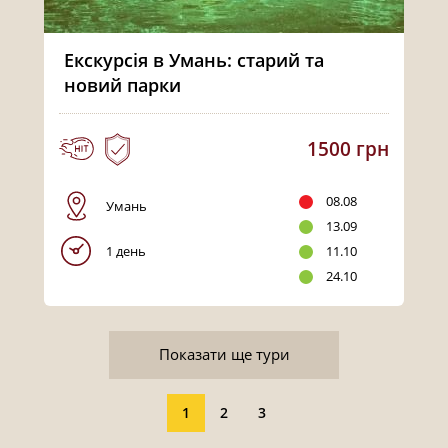
Екскурсія в Умань: старий та
новий парки
1500 грн
08.08
Умань
13.09
1 день
11.10
24.10
Показати ще тури
1
2
3