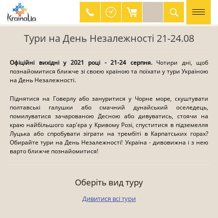
Тури на День Незалежності 21-24.08
044 334 41 23
0 800 330 626
Офіційні вихідні у 2021 році - 21-24 серпня.
Чотири дні, щоб
познайомитися ближче зі своєю країною та поїхати у тури Україною
на День Незалежності.
Піднятися на Говерлу або зануритися у Чорне море, скуштувати
полтавські галушки або смачний дунайський оселедець,
помилуватися зачарованою Десною або дивуватись, стоячи на
краю найбільшого кар'єра у Кривому Розі, спуститися в підземелля
Луцька або спробувати зіграти на трембіті в Карпатських горах?
Обирайте тури на День Незалежності! Україна - дивовижна і з нею
варто ближче познайомитися!
Оберіть вид туру
Дивитися всi тури