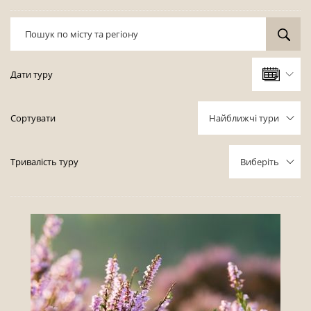
Дати туру
Серпень, 2026
Сортувати
Найближчі тури
Пн
Вт
Ср
Чт
Пт
Сб
Нд
27
28
29
30
31
1
2
Тривалість туру
Виберіть
3
4
5
6
7
8
9
10
11
12
13
14
15
16
17
18
19
20
21
22
23
24
25
26
27
28
29
30
31
1
2
3
4
5
6
Очистить