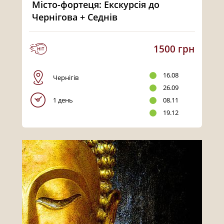
Місто-фортеця: Екскурсія до
Чернігова + Седнів
1500 грн
16.08
Чернігів
26.09
1 день
08.11
19.12