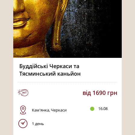
Буддійські Черкаси та
Тясминський каньйон
від 1690 грн
16.08
Кам'янка, Черкаси
1 день