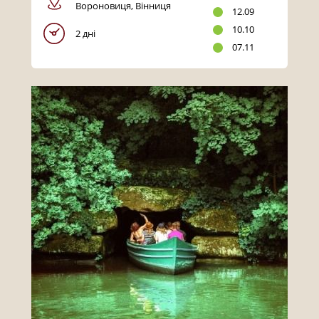
Вороновиця, Вінниця
12.09
10.10
2 дні
07.11