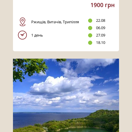
1900 грн
22.08
Ржищів, Витачів, Трипілля
06.09
1 день
27.09
18.10