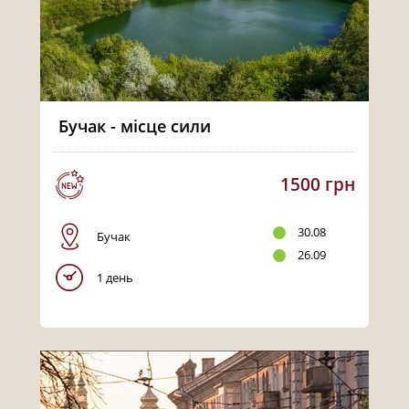
Бучак - місце сили
1500 грн
30.08
Бучак
26.09
1 день